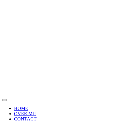
Ga
naar
de
inhoud
HOME
OVER MIJ
CONTACT